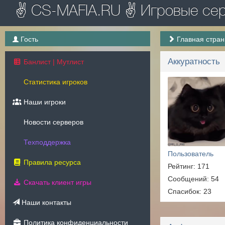
✌ CS-MAFIA.RU ✌ Игровые серв
Гость
Главная стра
Аккуратность
Банлист | Мутлист
Статистика игроков
Наши игроки
Новости серверов
Техподдержка
Пользователь
Правила ресурса
Рейтинг: 171
Сообщений: 54
Скачать клиент игры
Спасибок: 23
Наши контакты
Политика конфиденциальности