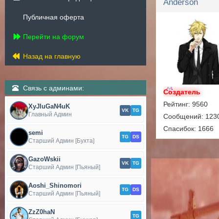
Anderson
Публичная оферта
Перейти на форум
Назад на главную
Связь с админами:
Создатель
Рейтинг: 9560
XyJIuGaN4uK
VK
TG
Главный Админ
Сообщений: 123
Спасибок: 1666
semi
TG
DS
Старший Админ [Бухта]
GazoWskii
VK
TG
Старший Админ [Пьяный]
Aoshi_Shinomori
TG
DS
Старший Админ [Пьяный]
ZzZ0haN
TG