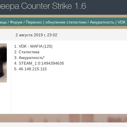
ера Counter Strike 1.6
ница
/
Форум
/
Перенос | обнуление статистики
/
Аккуратность | VDK
2 августа 2019 г, 23:02
1. VDK - MAFIA |125|
2. Статистика
3. Аккуратность*
4. STEAM_1:0:1494394635
5. 46.148.215.115