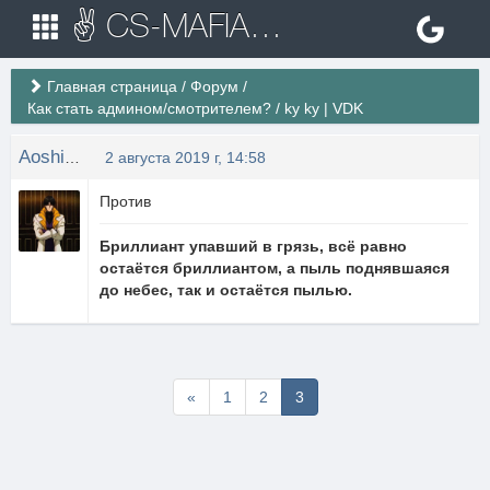
✌ CS-MAFIA.RU ✌ Игровые сервера Counter Strike 1.6
Главная страница
/
Форум
/
Как стать админом/смотрителем?
/
ky ky | VDK
Aoshi_Shinomori
2 августа 2019 г, 14:58
Против
Бриллиант упавший в грязь, всё равно
остаётся бриллиантом, а пыль поднявшаяся
до небес, так и остаётся пылью.
Первая
«
1
2
3