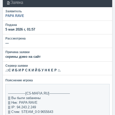
Заявка
Заявитель
PAPA RAVE
Подана
5 мая 2026 г, 01:57
Рассмотрена
—
Причина заявки
скрины дэмо на сайт
Сервер заявки
.::С И Б И Р С К И Й Б У Н К Е Р ::.
Пояснение игрока
-----------------[CS-MAFIA.RU]--------------------
||| Вы были забанены
||| Ник: PAPA RAVE
||| IP: 94.243.2.249
||| Стим: STEAM_0:0:9655643