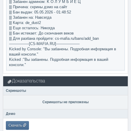
||| Забанен админом: K O Л У M Б И E Ц
||| Причина: скрины дэмо на сайт
||| Бан выдан: 05.05.2026 - 01:48:52
||| Забанен на: Навсегда
||| Карта: de_dust2
||| Еще осталось: Никогда
||| Бан истекает: До скончания веков
||| Для разбана пройдите: cs-mafia.ru/bans/add_ban
-----------------[CS-MAFIA.RU]--------------------
Kicked by Console: "Вы забанены. Подробная информация в
вашей консоли."
Kicked :"Вы забанены. Подробная информация в вашей
консоли."
Доказательства
Скриншоты
Скриншоты не приложены
Демо
Скачать