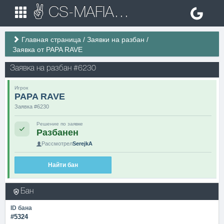
✌ CS-MAFIA.RU ✌ Игровые сервера Counter Strike 1.6
Главная страница
/
Заявки на разбан
/
Заявка от PAPA RAVE
Заявка на разбан #6230
Игрок
PAPA RAVE
Заявка #6230
Решение по заявке
Разбанен
Рассмотрел
SerejkA
Найти бан
Бан
ID бана
#5324