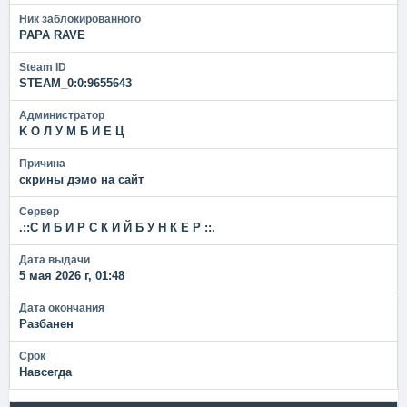
Ник заблокированного
PAPA RAVE
Steam ID
STEAM_0:0:9655643
Администратор
K O Л У M Б И E Ц
Причина
скрины дэмо на сайт
Сервер
.::С И Б И Р С К И Й Б У Н К Е Р ::.
Дата выдачи
5 мая 2026 г, 01:48
Дата окончания
Разбанен
Срок
Навсегда