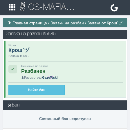
✌ CS-MAFIA.RU ✌ Игровые сервера Counter Strike 1.6
Главная страница
/
Заявки на разбан
/
Заявка от Крош`ヅ
Заявка на разбан #5685
Игрок
Крош`ヅ
Заявка #5685
Решение по заявке
Разбанен
Рассмотрел
GazoWskii
Найти бан
Бан
Связанный бан недоступен