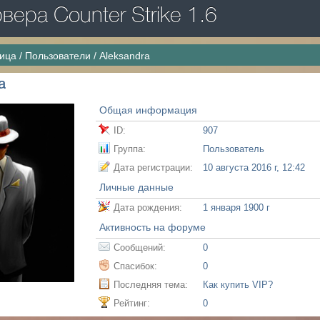
ера Counter Strike 1.6
ница
/
Пользователи
/
Aleksandra
a
Общая информация
ID:
907
Группа:
Пользователь
Дата регистрации:
10 августа 2016 г, 12:42
Личные данные
Дата рождения:
1 января 1900 г
Активность на форуме
Сообщений:
0
Спасибок:
0
Последняя тема:
Как купить VIP?
Рейтинг:
0