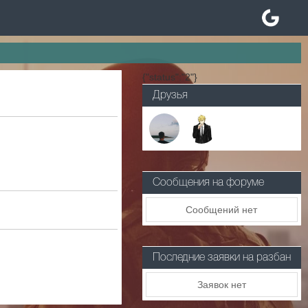
{"status":"2"}
Друзья
Сообщения на форуме
Сообщений нет
Последние заявки на разбан
Заявок нет