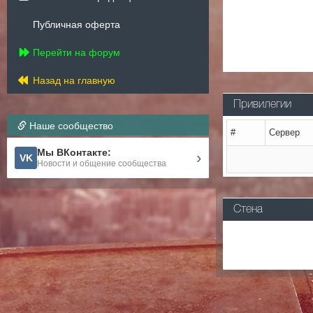
Публичная оферта
Перейти на форум
Назад на главную
Привилегии
Наше сообщество
#
Сервер
Мы ВКонтакте:
›
VK
Новости и общение сообщества
Стена