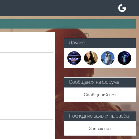
{"status":"2"}
Друзья
Сообщения на форуме
Сообщений нет
Последние заявки на разбан
Заявок нет