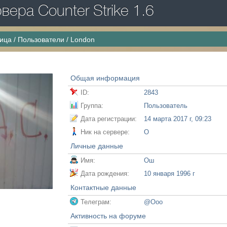
ера Counter Strike 1.6
ница
/
Пользователи
/
London
Общая информация
ID:
2843
Группа:
Пользователь
Дата регистрации:
14 марта 2017 г, 09:23
Ник на сервере:
О
Личные данные
Имя:
Ош
Дата рождения:
10 января 1996 г
Контактные данные
Телеграм:
@Ooo
Активность на форуме