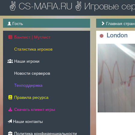
✌ CS-MAFIA.RU ✌ Игровые серв
Гость
Главная стра
London
Банлист | Мутлист
Статистика игроков
Наши игроки
Новости серверов
Техподдержка
Правила ресурса
Скачать клиент игры
Наши контакты
Политика конфиденциальности