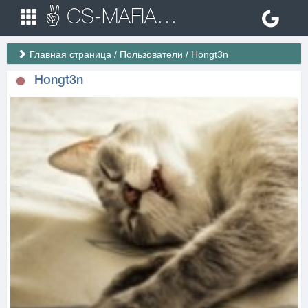
✌ CS-MAFIA.RU ✌ Игровые сервера Counter Strike 1.6
Главная страница
/
Пользователи
/
Hongt3n
Hongt3n