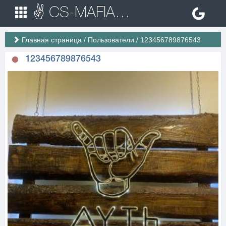
✌ CS-MAFIA.RU ✌ Игровые сервера Counter Strike 1.6
Главная страница
/
Пользователи
/
123456789876543
123456789876543