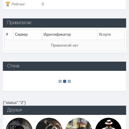
Рейтинг:
0
Привилегии
#
Сервер
Идентификатор
Услуги
Привилегий нет
Стена
{"status":"2"}
Друзья