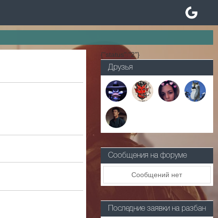
{"status":"2"}
Друзья
Сообщения на форуме
Сообщений нет
Последние заявки на разбан