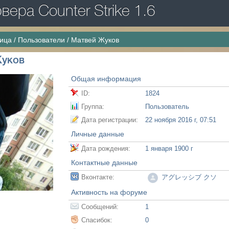
ера Counter Strike 1.6
ница
/
Пользователи
/
Матвей Жуков
Жуков
Общая информация
ID:
1824
Группа:
Пользователь
Дата регистрации:
22 ноября 2016 г, 07:51
Личные данные
Дата рождения:
1 января 1900 г
Контактные данные
Вконтакте:
アグレッシブ クソ
Активность на форуме
Сообщений:
1
Спасибок:
0