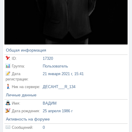
Общая информация
ID:
17320
Группа:
Пользователь
Дата
21 января 2021 г, 15:41
регистрации:
Ник на сервере:
ДЕСАНТ___R_134
Личные данные
Имя:
ВАДИМ
Дата рождения:
25 апреля 1986 г
Активность на форуме
Сообщений:
0