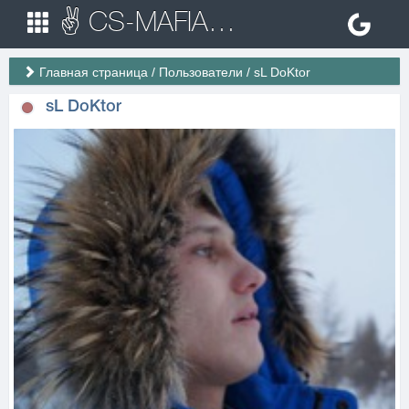
✌ CS-MAFIA.RU ✌ Игровые сервера Counter Strike 1.6
Главная страница
/
Пользователи
/
sL DoKtor
sL DoKtor