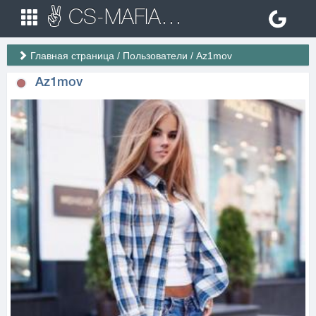
✌ CS-MAFIA.RU ✌ Игровые сервера Counter Strike 1.6
Главная страница
/
Пользователи
/
Az1mov
Az1mov