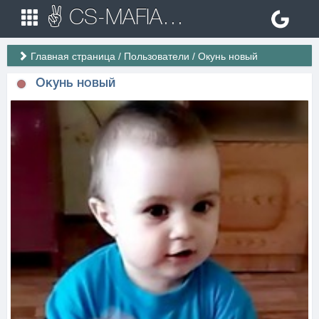
✌ CS-MAFIA.RU ✌ Игровые сервера Counter Strike 1.6
Главная страница
/
Пользователи
/
Окунь новый
Окунь новый