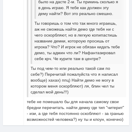
было на дасте 2-м. Ты прикинь сколько я
в день играю. Я тебе как должен эту
дему найти? Вот это реально смешно.
Ты говоришь о том что так много играешь,
аж не сможешь найти демо где тебя ни с
чего оскорбляют, но в легкую копипастишь
название демки, котороую просишь от
игрока? Что? И игрок не обязан кидать тебе
демо, ты админ что ли? Нафантазировал
себе крч. Че курите там в центре?
Ты под чем-то или реально такой сам по
себе?) Перечитай пожалуйста что я написал
вообще) хахах) ппц) Найти демо не могу в
котором меня оскорбляют) ля, блин чел ты
сделал мой день!!!)
тебе не помешало бы для начала самому свои
бредни перечитать. найти демку где тип "читерит"
- изи, а где тебя постоянно оскобляют - за гранью
возможностей человека?) ну ты и клоун, конечно)