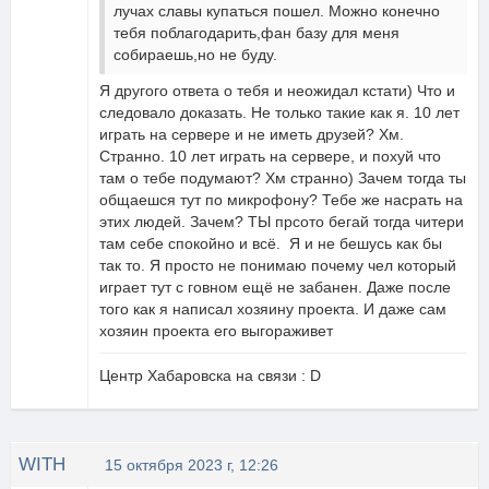
лучах славы купаться пошел. Можно конечно
тебя поблагодарить,фан базу для меня
собираешь,но не буду.
Я другого ответа о тебя и неожидал кстати) Что и
следовало доказать. Не только такие как я. 10 лет
играть на сервере и не иметь друзей? Хм.
Странно. 10 лет играть на сервере, и похуй что
там о тебе подумают? Хм странно) Зачем тогда ты
общаешся тут по микрофону? Тебе же насрать на
этих людей. Зачем? ТЫ прсото бегай тогда читери
там себе спокойно и всё. Я и не бешусь как бы
так то. Я просто не понимаю почему чел который
играет тут с говном ещё не забанен. Даже после
того как я написал хозяину проекта. И даже сам
хозяин проекта его выгораживет
Центр Хабаровска на связи : D
WITH
15 октября 2023 г, 12:26