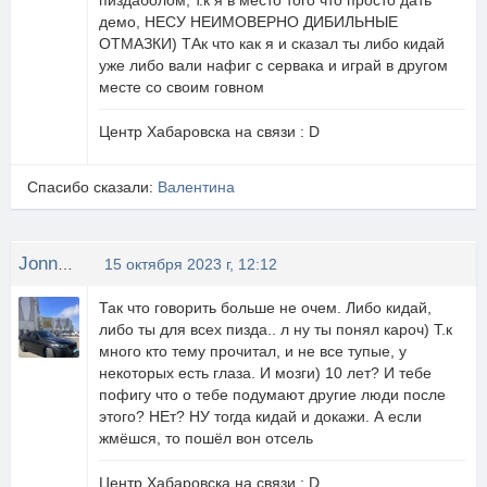
пиздаболом, т.к я в место того что просто дать
демо, НЕСУ НЕИМОВЕРНО ДИБИЛЬНЫЕ
ОТМАЗКИ) ТАк что как я и сказал ты либо кидай
уже либо вали нафиг с сервака и играй в другом
месте со своим говном
Центр Хабаровска на связи : D
Спасибо сказали:
Валентина
JonnyPro
15 октября 2023 г, 12:12
Так что говорить больше не очем. Либо кидай,
либо ты для всех пизда.. л ну ты понял кароч) Т.к
много кто тему прочитал, и не все тупые, у
некоторых есть глаза. И мозги) 10 лет? И тебе
пофигу что о тебе подумают другие люди после
этого? НЕт? НУ тогда кидай и докажи. А если
жмёшся, то пошёл вон отсель
Центр Хабаровска на связи : D