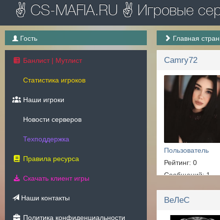
✌ CS-MAFIA.RU ✌ Игровые серв
Гость
Главная стра
Camry72
Банлист | Мутлист
Статистика игроков
Наши игроки
Новости серверов
Техподдержка
Пользователь
Правила ресурса
Рейтинг: 0
Сообщений: 1
Скачать клиент игры
Спасибок: 0
Наши контакты
ВеЛеС
Политика конфиденциальности