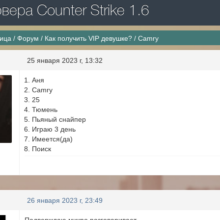
ера Counter Strike 1.6
ница
/
Форум
/
Как получить VIP девушке?
/
Camry
25 января 2023 г, 13:32
Аня
Camry
25
Тюмень
Пьяный снайпер
Играю 3 день
Имеется(да)
Поиск
26 января 2023 г, 23:49