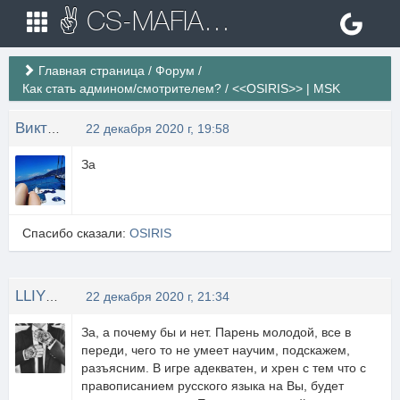
✌ CS-MAFIA.RU ✌ Игровые сервера Counter Strike 1.6
Главная страница
/
Форум
/
Как стать админом/смотрителем?
/
<<OSIRIS>> | MSK
Виктория Игоревна
22 декабря 2020 г, 19:58
За
Спасибо сказали:
OSIRIS
LLIYXEP MYCOPA
22 декабря 2020 г, 21:34
За, а почему бы и нет. Парень молодой, все в
переди, чего то не умеет научим, подскажем,
разъясним. В игре адекватен, и хрен с тем что с
правописанием русского языка на Вы, будет