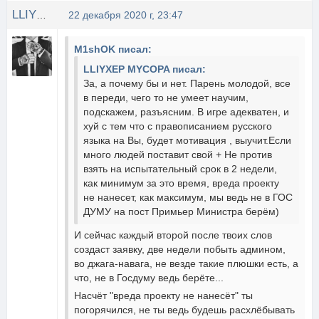
LLIYXEP MYCOPA
22 декабря 2020 г, 23:47
M1shOK писал:
LLIYXEP MYCOPA писал:
За, а почему бы и нет. Парень молодой, все
в переди, чего то не умеет научим,
подскажем, разъясним. В игре адекватен, и
хуй с тем что с правописанием русского
языка на Вы, будет мотивация , выучит.Если
много людей поставит свой + Не против
взять на испытательный срок в 2 недели,
как минимум за это время, вреда проекту
не нанесет, как максимум, мы ведь не в ГОС
ДУМУ на пост Примьер Министра берём)
И сейчас каждый второй после твоих слов
создаст заявку, две недели побыть админом,
во джага-навага, не везде такие плюшки есть, а
что, не в Госдуму ведь берёте...
Насчёт "вреда проекту не нанесёт" ты
погорячился, не ты ведь будешь расхлёбывать