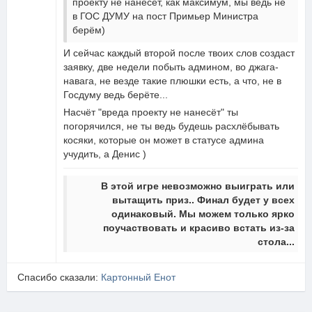
проекту не нанесет, как максимум, мы ведь не
в ГОС ДУМУ на пост Примьер Министра
берём)
И сейчас каждый второй после твоих слов создаст
заявку, две недели побыть админом, во джага-
навага, не везде такие плюшки есть, а что, не в
Госдуму ведь берёте...
Насчёт "вреда проекту не нанесёт" ты
погорячился, не ты ведь будешь расхлёбывать
косяки, которые он может в статусе админа
учудить, а Денис )
В этой игре невозможно выиграть или
вытащить приз.. Финал будет у всех
одинаковый. Мы можем только ярко
поучаствовать и красиво встать из-за
стола...
Спасибо сказали:
Картонный Енот