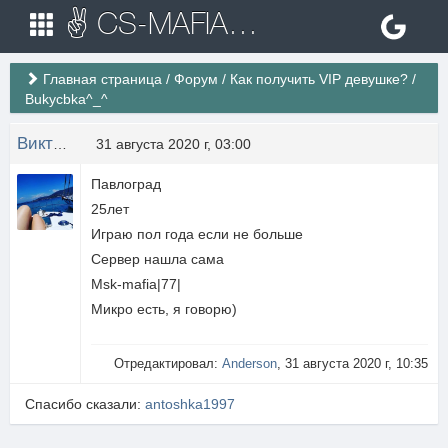
✌ CS-MAFIA.RU ✌ Игровые сервера Counter Strike 1.6
Главная страница
/
Форум
/
Как получить VIP девушке?
/
Bukycbka^_^
Виктория Игоревна
31 августа 2020 г, 03:00
Павлоград
25лет
Играю пол года если не больше
Сервер нашла сама
Msk-mafia|77|
Микро есть, я говорю)
Отредактировал:
Anderson
, 31 августа 2020 г, 10:35
Спасибо сказали:
antoshka1997