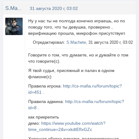
S.Machete
31 августа 2020 г, 03:02
Ну у нас ты не полгода конечно играешь, но по
поводу того, что ты девушка, проверено ,
верификацию прошла, микрофон присутствует.
Отредактировал:
S.Machete
, 31 августа 2020 г, 03:02
Говорите о том, что думаете, но и думайте о том
что говорите(с).
Я твой судья, присяжный и палач в одном
флаконе(с)
Правила игрока:
http://cs-mafia.ru/forum/topic?
id=451
.
Правила админа:
http://cs-mafia.ru/forum/topic?
id=8
.
как прикрепить
демо:
https://www.youtube.com/watch?
time_continue=2&v=xkdtEfIxGZc
Хорошая сборка пиратки, поддерживающая