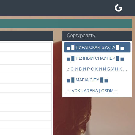
Сортировать
▅ █ ПИРАТСКАЯ БУХТА █ ▅
▅ █ ПЬЯНЫЙ СНАЙПЕР █ ▅
.::С И Б И Р С К И Й Б У Н К Е Р ::.
▅ █ MAFIA CITY █ ▅
.:: VDK - ARENA | CSDM ::.