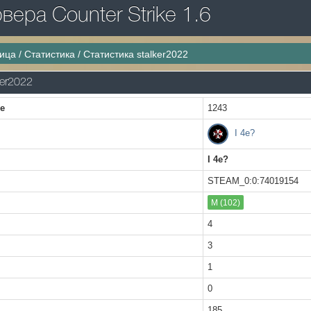
ера Counter Strike 1.6
ница
/
Статистика
/
Статистика stalker2022
ker2022
ке
1243
I 4e?
I 4e?
STEAM_0:0:74019154
M (102)
4
3
1
0
185