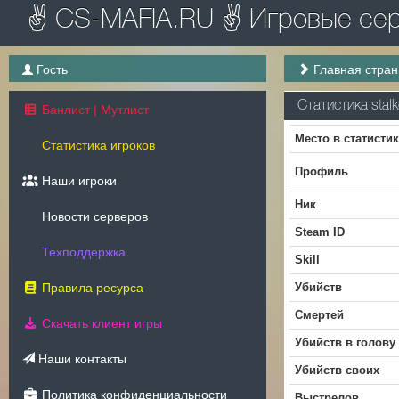
✌ CS-MAFIA.RU ✌ Игровые серв
Гость
Главная стра
Статистика stal
Банлист | Мутлист
Место в статисти
Статистика игроков
Профиль
Наши игроки
Ник
Новости серверов
Steam ID
Техподдержка
Skill
Правила ресурса
Убийств
Смертей
Скачать клиент игры
Убийств в голову
Наши контакты
Убийств своих
Политика конфиденциальности
Выстрелов