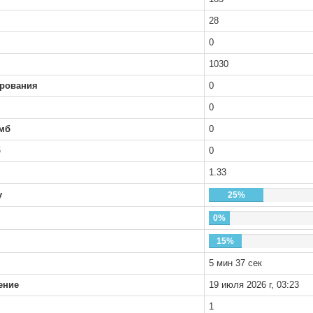
28
0
1030
рования
0
0
мб
0
б
0
1.33
у
25%
0%
15%
5 мин 37 сек
ение
19 июля 2026 г, 03:23
1