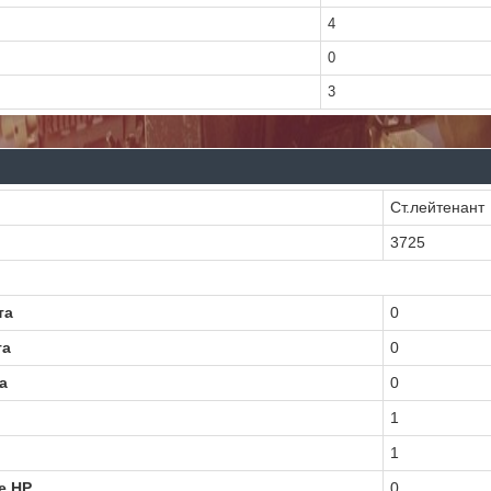
4
0
3
Ст.лейтенант
3725
та
0
та
0
а
0
1
1
е HP
0