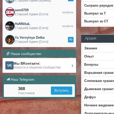
Старший Админ [Бункер]
Сыграно раундов
sem0709
профиль
Выиграл за Т
Старший Админ [Сити]
Выиграл за CT
HaNNibaL
профиль
Старший Админ [Сити]
Ya Vernylsya Detka
Армия
TG
Старший Админ [Сити]
Звание
Наше сообщество
Опыт
Мы ВКонтакте:
›
Бонусы
VK
Новости и общение сообщества
Взрывная грана
Наш Telegram:
Слеповая грана
368
Дымовая гранат
Вступить
Участников
Дефуз
Ночное видение
Дополнительны