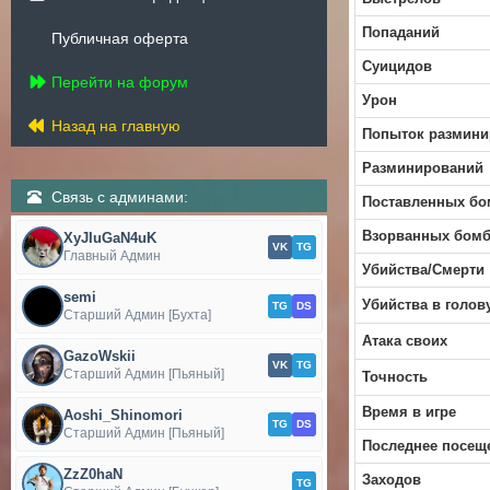
Попаданий
Публичная оферта
Суицидов
Перейти на форум
Урон
Назад на главную
Попыток размини
Разминирований
Связь с админами:
Поставленных бо
Взорванных бом
XyJIuGaN4uK
VK
TG
Главный Админ
Убийства/Смерти
semi
Убийства в голов
TG
DS
Старший Админ [Бухта]
Атака своих
GazoWskii
VK
TG
Старший Админ [Пьяный]
Точность
Время в игре
Aoshi_Shinomori
TG
DS
Старший Админ [Пьяный]
Последнее посещ
ZzZ0haN
Заходов
TG