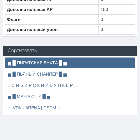
Дополнительные AP
150
Флаги
0
Дополнительный урон
0
Сортировать
▅ █ ПИРАТСКАЯ БУХТА █ ▅
▅ █ ПЬЯНЫЙ СНАЙПЕР █ ▅
.::С И Б И Р С К И Й Б У Н К Е Р ::.
▅ █ MAFIA CITY █ ▅
.:: VDK - ARENA | CSDM ::.