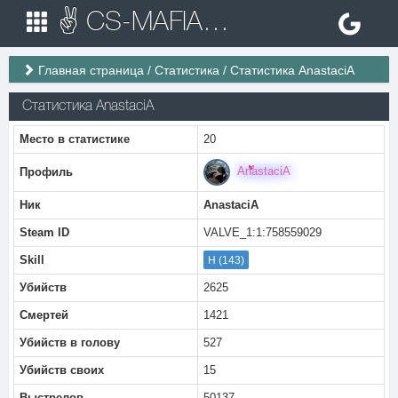
✌ CS-MAFIA.RU ✌ Игровые сервера Counter Strike 1.6
Главная страница
/
Статистика
/
Статистика AnastaciA
Статистика AnastaciA
Место в статистике
20
AnastaciA
Профиль
Ник
AnastaciA
Steam ID
VALVE_1:1:758559029
Skill
H (143)
Убийств
2625
Смертей
1421
Убийств в голову
527
Убийств своих
15
Выстрелов
50137