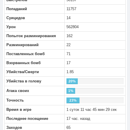
Попаданий
11757
Суицидов
14
Урон
562804
Попыток разминирования
162
Разминирований
22
Поставленных бомб
71
Взорванных бомб
17
Убийства/Смерти
1.85
Убийства в голову
20%
Атака своих
1%
Точность
23%
Время в игре
1 суток 11 час 45 мин 29 сек
Последнее посещение
17 час. назад
Заходов
65