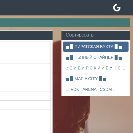
Сортировать
▅ █ ПИРАТСКАЯ БУХТА █ ▅
▅ █ ПЬЯНЫЙ СНАЙПЕР █ ▅
.::С И Б И Р С К И Й Б У Н К Е Р ::.
▅ █ MAFIA CITY █ ▅
.:: VDK - ARENA | CSDM ::.