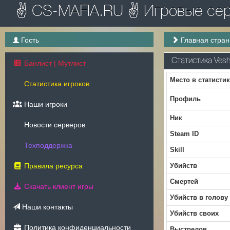
✌ CS-MAFIA.RU ✌ Игровые серв
Гость
Главная стра
Статистика Vesh
Банлист | Мутлист
Место в статисти
Статистика игроков
Профиль
Наши игроки
Ник
Новости серверов
Steam ID
Техподдержка
Skill
Правила ресурса
Убийств
Смертей
Скачать клиент игры
Убийств в голову
Наши контакты
Убийств своих
Политика конфиденциальности
Выстрелов