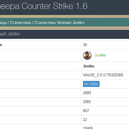
ера Counter Strike 1.6
ница
/
Статистика
/
Статистика Veshaet Jestko
aet Jestko
ке
26
Jestko
Jestko
VALVE_2:0:1776325305
H+ (152)
1893
1081
657
12
25805