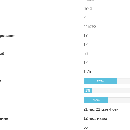
6743
2
445290
рования
17
12
мб
56
б
12
1.75
у
35%
1%
26%
21 час 21 мин 4 сек
ение
12 час. назад
66