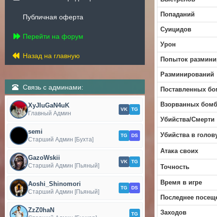
Попаданий
Публичная оферта
Суицидов
Перейти на форум
Урон
Назад на главную
Попыток размини
Разминирований
Связь с админами:
Поставленных бо
Взорванных бом
XyJIuGaN4uK
VK
TG
Главный Админ
Убийства/Смерти
semi
Убийства в голов
TG
DS
Старший Админ [Бухта]
Атака своих
GazoWskii
VK
TG
Старший Админ [Пьяный]
Точность
Время в игре
Aoshi_Shinomori
TG
DS
Старший Админ [Пьяный]
Последнее посещ
ZzZ0haN
Заходов
TG