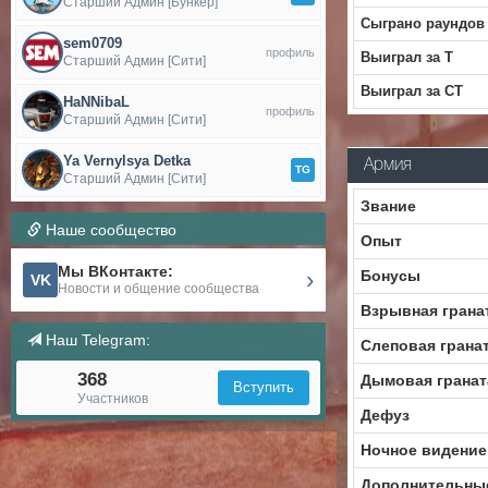
Старший Админ [Бункер]
Сыграно раундов
sem0709
профиль
Выиграл за Т
Старший Админ [Сити]
Выиграл за CT
HaNNibaL
профиль
Старший Админ [Сити]
Ya Vernylsya Detka
Армия
TG
Старший Админ [Сити]
Звание
Наше сообщество
Опыт
Мы ВКонтакте:
›
Бонусы
VK
Новости и общение сообщества
Взрывная грана
Наш Telegram:
Слеповая грана
368
Дымовая гранат
Вступить
Участников
Дефуз
Ночное видение
Дополнительны