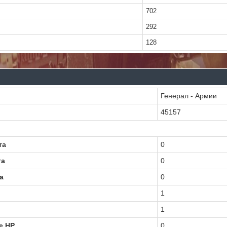
702
292
128
Генерал - Армии
45157
та
0
та
0
а
0
1
1
е HP
0