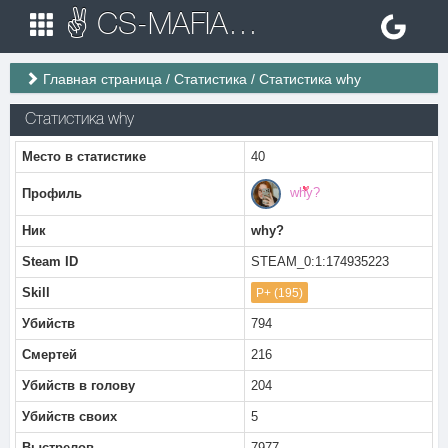
✌ CS-MAFIA.RU ✌ Игровые сервера Counter Strike 1.6
Главная страница
/
Статистика
/
Статистика why
Статистика why
Место в статистике
40
why?
Профиль
Ник
why?
Steam ID
STEAM_0:1:174935223
Skill
P+ (195)
Убийств
794
Смертей
216
Убийств в голову
204
Убийств своих
5
Выстрелов
7977