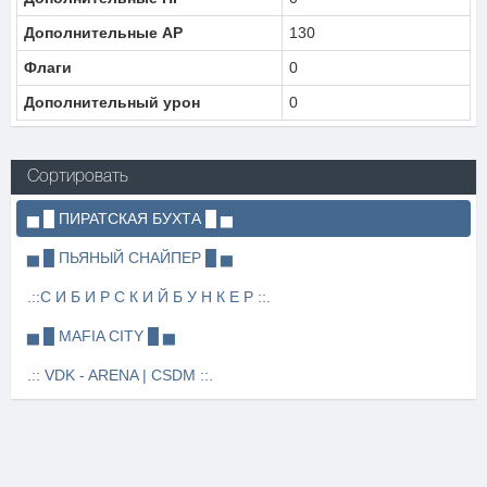
Дополнительные AP
130
Флаги
0
Дополнительный урон
0
Сортировать
▅ █ ПИРАТСКАЯ БУХТА █ ▅
▅ █ ПЬЯНЫЙ СНАЙПЕР █ ▅
.::С И Б И Р С К И Й Б У Н К Е Р ::.
▅ █ MAFIA CITY █ ▅
.:: VDK - ARENA | CSDM ::.