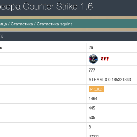
ера Counter Strike 1.6
ница
/
Статистика
/
Статистика squint
nt
ке
26
777
777
STEAM_0:0:185321843
P (181)
1464
445
505
8
32311