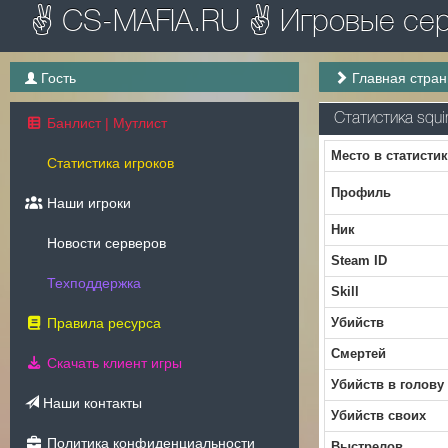
✌ CS-MAFIA.RU ✌ Игровые серв
Гость
Главная стра
Статистика squi
Банлист | Мутлист
Место в статисти
Статистика игроков
Профиль
Наши игроки
Ник
Новости серверов
Steam ID
Техподдержка
Skill
Правила ресурса
Убийств
Смертей
Скачать клиент игры
Убийств в голову
Наши контакты
Убийств своих
Политика конфиденциальности
Выстрелов