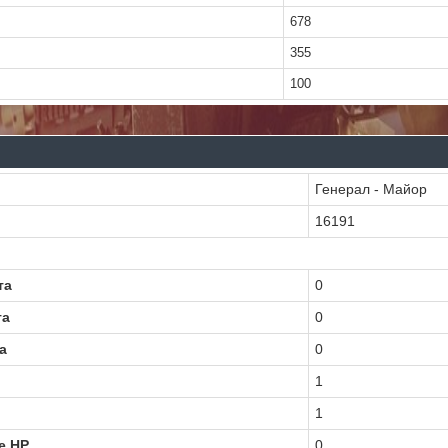
678
355
100
Генерал - Майор
16191
та
0
та
0
а
0
1
1
е HP
0