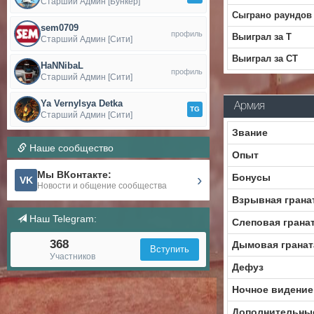
Старший Админ [Бункер]
Сыграно раундов
sem0709
профиль
Выиграл за Т
Старший Админ [Сити]
Выиграл за CT
HaNNibaL
профиль
Старший Админ [Сити]
Ya Vernylsya Detka
Армия
TG
Старший Админ [Сити]
Звание
Наше сообщество
Опыт
Мы ВКонтакте:
›
Бонусы
VK
Новости и общение сообщества
Взрывная грана
Наш Telegram:
Слеповая грана
368
Дымовая гранат
Вступить
Участников
Дефуз
Ночное видение
Дополнительны