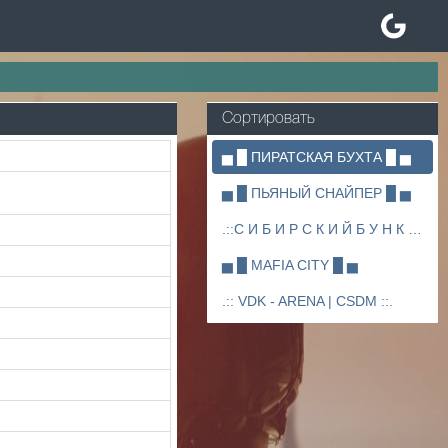
Сортировать
▅ █ ПИРАТСКАЯ БУХТА █ ▅
▅ █ ПЬЯНЫЙ СНАЙПЕР █ ▅
.::С И Б И Р С К И Й Б У Н К Е Р ::.
▅ █ MAFIA CITY █ ▅
.:: VDK - ARENA | CSDM ::.