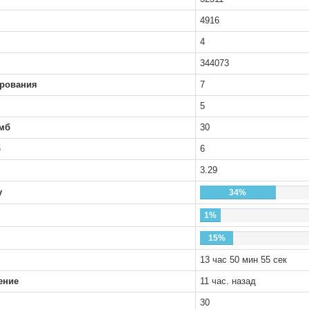
4916
4
344073
рования
7
5
мб
30
б
6
3.29
у
34%
1%
15%
13 час 50 мин 55 сек
ение
11 час. назад
30