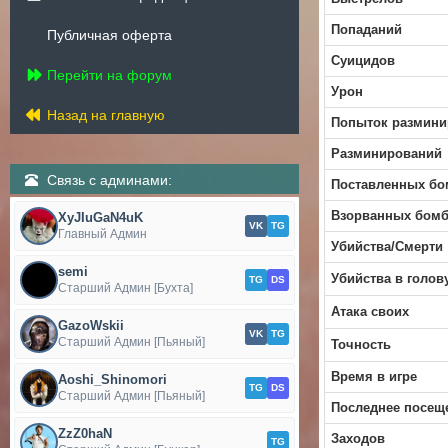
Попаданий
Публичная оферта
Суицидов
Перейти на форум
Урон
Назад на главную
Попыток размини
Разминирований
Связь с админами:
Поставленных бо
Взорванных бом
XyJIuGaN4uK
VK
TG
Главный Админ
Убийства/Смерти
semi
Убийства в голов
TG
DS
Старший Админ [Бухта]
Атака своих
GazoWskii
VK
TG
Старший Админ [Пьяный]
Точность
Время в игре
Aoshi_Shinomori
TG
DS
Старший Админ [Пьяный]
Последнее посещ
ZzZ0haN
Заходов
TG