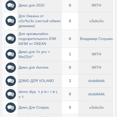
Демо для 2020
0
WITH
Для Океана от  
u3u*ku3u (чистый обмен 
0
u3uku3u
демками)
Для чрезвычайно 
подозрительного ИЗИ 
0
Владимир Голушко
КИЗИ от OKEAN
Демо для Vx pro > 
1
WITH
Me{S}sI^
Демо для Aomine
0
WITH
ДЭМО ДЛЯ VOLAND
2
doddikkkk
demo dlya  ร ק ค г т ค ς 
0
doddikkkk
υ ร
Демо Для Спарка
0
u3uku3u