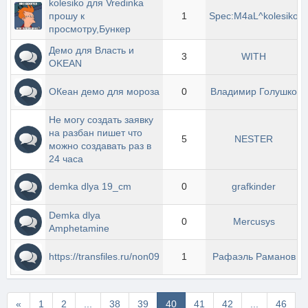
kolesiko для Vredinka  
прошу к 
1
Spec:M4aL^kolesiko
просмотру,Бункер
Демо для Власть и 
3
WITH
OKEAN
ОКеан демо для мороза
0
Владимир Голушко
Не могу создать заявку 
на разбан пишет что 
5
NESTER
можно создавать раз в 
24 часа
demka dlya 19_cm
0
grafkinder
Demka dlya 
0
Mercusys
Amphetamine
https://transfiles.ru/non09
1
Рафаэль Раманов
Первая
«
1
2
...
38
39
40
41
42
...
46