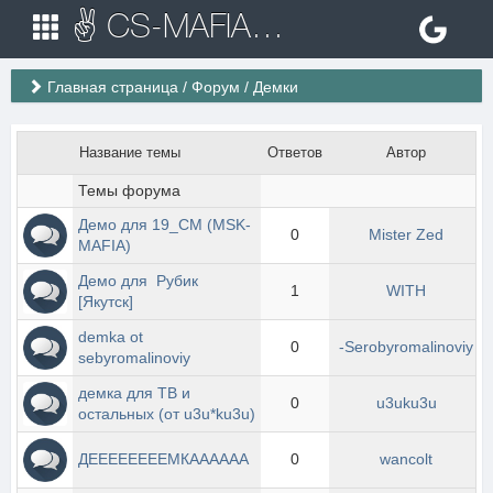
✌ CS-MAFIA.RU ✌ Игровые сервера Counter Strike 1.6
Главная страница
/
Форум
/
Демки
Название темы
Ответов
Автор
Темы форума
Демо для 19_CM (MSK-
0
Mister Zed
MAFIA)
Демо для  Рубик 
1
WITH
[Якутск]
demka ot 
0
-Serobyromalinoviy
sebyromalinoviy
демка для ТВ и 
0
u3uku3u
остальных (от u3u*ku3u)
ДЕЕЕЕЕЕЕЕМКАААААА
0
wancolt