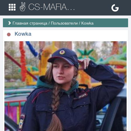
✌ CS-MAFIA.RU ✌ Игровые сервера Counter Strike 1.6
Главная страница
/
Пользователи
/
Kowka
Kowka