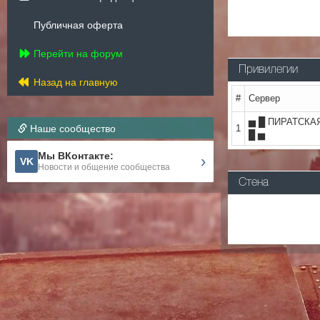
Публичная оферта
Перейти на форум
Привилегии
Назад на главную
#
Сервер
▅ █ ПИРАТСКА
Наше сообщество
1
█ ▅
Мы ВКонтакте:
›
VK
Новости и общение сообщества
Стена