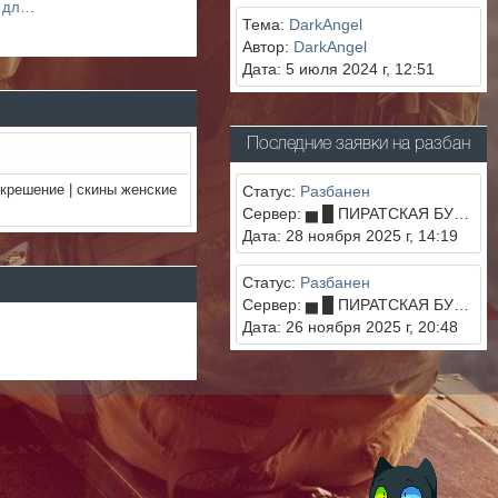
Параметры запуска КС 1.6 для Steam и Non steam
Тема:
DarkAngel
Автор:
DarkAngel
Дата: 5 июля 2024 г, 12:51
Последние заявки на разбан
крешение | скины женские
Статус:
Разбанен
Сервер: ▅ █ ПИРАТСКАЯ БУХТА █ ▅
Дата: 28 ноября 2025 г, 14:19
Статус:
Разбанен
Сервер: ▅ █ ПИРАТСКАЯ БУХТА █ ▅
Дата: 26 ноября 2025 г, 20:48