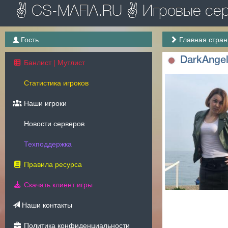
✌ CS-MAFIA.RU ✌ Игровые серв
Гость
Главная стра
DarkAnge
Банлист | Мутлист
Статистика игроков
Наши игроки
Новости серверов
Техподдержка
Правила ресурса
Скачать клиент игры
Наши контакты
Политика конфиденциальности