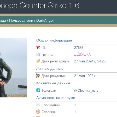
ера Counter Strike 1.6
ница
/
Пользователи
/
DarkAngel
l
Общая информация
ID:
27686
Группа:
ДЕВУШКА
Дата регистрации:
27 мая 2024 г, 14:25
Личные данные
Дата рождения:
21 мая 1992 г
Контактные данные
Телеграм:
@Olechka_nvrs
Активность на форуме
Сообщений:
1
Спасибок:
1