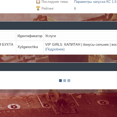
Последняя тема:
Рейтинг:
6
Идентификатор
Услуги
Я БУХТА
VIP GIRLS: КАПИТАН | бонусы сильнее | вос
Xyliganochka
(Подробнее)