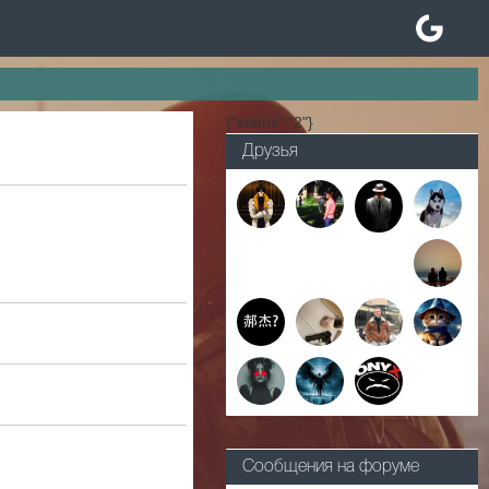
{"status":"2"}
Друзья
Сообщения на форуме