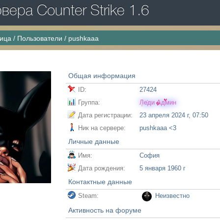
ера Counter Strike 1.6
ница
/
Пользователи
/
pushkaaa
Общая информация
ID:
27424
Группа:
Леди Админ
Дата регистрации:
23 апреля 2024 г, 07:50
Ник на сервере:
pushkaaa <3
Личные данные
Имя:
София
Дата рождения:
5 января 1960 г
Контактные данные
Steam:
Неизвестно
Активность на форуме