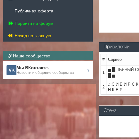
Публичная оферта
Перейти на форум
Назад на главную
Привилегии
Наше сообщество
#
Сервер
Мы ВКонтакте:
›
▅ █ ПЬЯНЫЙ 
VK
1
Новости и общение сообщества
█ ▅
.::С И Б И Р С К
2
Н К Е Р ::.
Стена