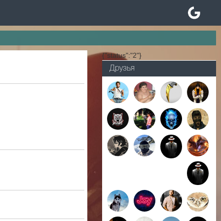
{"status":"2"}
Друзья