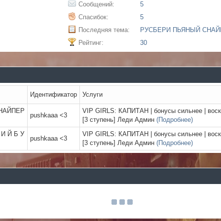
Сообщений:
5
Спасибок:
5
Последняя тема:
РУСБЕРИ ПЬЯНЫЙ СНАЙ
Рейтинг:
30
Идентификатор
Услуги
СНАЙПЕР
VIP GIRLS: КАПИТАН | бонусы сильнее | воск
pushkaaa <3
[3 ступень] Леди Админ
(Подробнее)
 И Й Б У
VIP GIRLS: КАПИТАН | бонусы сильнее | воск
pushkaaa <3
[3 ступень] Леди Админ
(Подробнее)