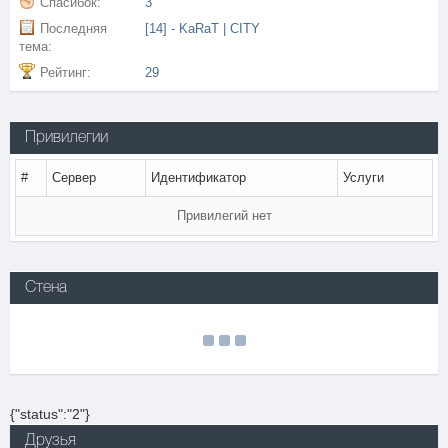
Спасибок:
3
Последняя
[14] - KaRaT | CITY
тема:
Рейтинг:
29
Привилегии
#
Сервер
Идентификатор
Услуги
Привилегий нет
Стена
{"status":"2"}
Друзья