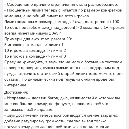
- Сообщения о причине ограничения стали разнообразнее.
- Процентный лимит теперь считается по размеру конкретной
команды, а не общий лимит на всех игроков.
Лимит команды = размер_команды * awp_max_percent / 100
То есть при любом awp_max_percent > 0 команда с 1+ игроком
всегда имеет минимум 1 AWP.
Примеры для awp_max_percent 20:
5 игроков в команде -> лимит 1
10 игроков в команде -> лимит 2
16 игроков в команде -> лимит 3
Сразу не критикуйте, я ведь это не могу с ботами на тестовом
сервере проверить, нужны живые тесты. всё подправим под
нужды, включить статический старый лимит тоже можно, я его
оставил. Но динамический под текущий онлайн вроде бы
интереснее.
Достижения:
- Исправлены десятки багов, дыр, уязвимостей о которых вы
мне сообщали в личку, на форуме, в новостях. всё что
записывал, всё исправил.
- Звук достижений теперь воспроизводится менее затратно,
добавил регулировку громкости, сделал вывод только
получившему достижение, всё таки как я понял многих