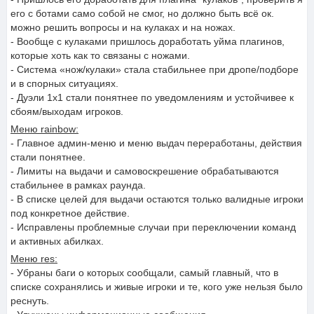
его с ботами само собой не смог, но должно быть всё ок.
можно решить вопросы и на кулаках и на ножах.
- Вообще с кулаками пришлось доработать уйма плагинов,
которые хоть как то связаны с ножами.
- Система «нож/кулаки» стала стабильнее при дропе/подборе
и в спорных ситуациях.
- Дуэли 1x1 стали понятнее по уведомлениям и устойчивее к
сбоям/выходам игроков.
Меню rainbow:
- Главное админ-меню и меню выдач переработаны, действия
стали понятнее.
- Лимиты на выдачи и самовоскрешение обрабатываются
стабильнее в рамках раунда.
- В списке целей для выдачи остаются только валидные игроки
под конкретное действие.
- Исправлены проблемные случаи при переключении команд
и активных абилках.
Меню res:
- Убраны баги о которых сообщали, самый главный, что в
списке сохранялись и живые игроки и те, кого уже нельзя было
реснуть.