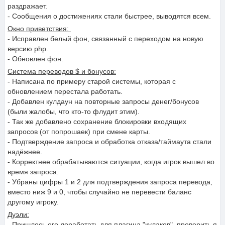
раздражает.
- Сообщения о достижениях стали быстрее, выводятся всем.
Окно приветствия:
- Исправлен белый фон, связанный с переходом на новую
версию php.
- Обновлен фон.
Система переводов $ и бонусов:
- Написана по примеру старой системы, которая с
обновлением перестала работать.
- Добавлен кулдаун на повторные запросы денег/бонусов
(были жалобы, что кто-то флудит этим).
- Так же добавлено сохранение блокировки входящих
запросов (от попрошаек) при смене карты.
- Подтверждение запроса и обработка отказа/таймаута стали
надёжнее.
- Корректнее обрабатываются ситуации, когда игрок вышел во
время запроса.
- Убраны цифры 1 и 2 для подтверждения запроса перевода,
вместо ниж 9 и 0, чтобы случайно не перевести баланс
другому игроку.
Дуэли:
- Пришлось его доработать для плагина "кулаков", проверить я