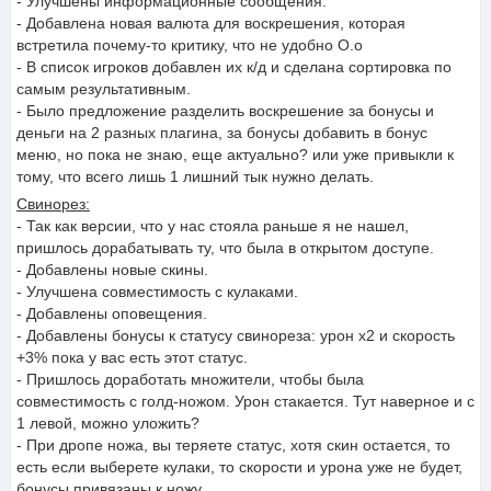
- Улучшены информационные сообщения.
- Добавлена новая валюта для воскрешения, которая
встретила почему-то критику, что не удобно О.о
- В список игроков добавлен их к/д и сделана сортировка по
самым результативным.
- Было предложение разделить воскрешение за бонусы и
деньги на 2 разных плагина, за бонусы добавить в бонус
меню, но пока не знаю, еще актуально? или уже привыкли к
тому, что всего лишь 1 лишний тык нужно делать.
Свинорез:
- Так как версии, что у нас стояла раньше я не нашел,
пришлось дорабатывать ту, что была в открытом доступе.
- Добавлены новые скины.
- Улучшена совместимость с кулаками.
- Добавлены оповещения.
- Добавлены бонусы к статусу свинореза: урон х2 и скорость
+3% пока у вас есть этот статус.
- Пришлось доработать множители, чтобы была
совместимость с голд-ножом. Урон стакается. Тут наверное и с
1 левой, можно уложить?
- При дропе ножа, вы теряете статус, хотя скин остается, то
есть если выберете кулаки, то скорости и урона уже не будет,
бонусы привязаны к ножу.