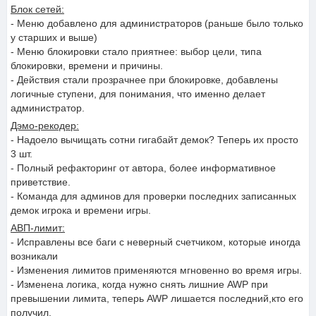
Блок сетей:
- Меню добавлено для администраторов (раньше было только
у старших и выше)
- Меню блокировки стало приятнее: выбор цели, типа
блокировки, времени и причины.
- Действия стали прозрачнее при блокировке, добавлены
логичные ступени, для понимания, что именно делает
администратор.
Дэмо-рекодер:
- Надоело вычищать сотни гигабайт демок? Теперь их просто
3 шт.
- Полный рефакторинг от автора, более информативное
приветствие.
- Команда для админов для проверки последних записанных
демок игрока и времени игры.
АВП-лимит:
- Исправлены все баги с неверный счетчиком, которые иногда
возникали
- Изменения лимитов применяются мгновенно во время игры.
- Изменена логика, когда нужно снять лишние AWP при
превышении лимита, теперь AWP лишается последний,кто его
получил.