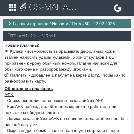
✌ CS-MAFIA.RU ✌ Игровые сервера Counter Strike 1.6
Главная страница
/
Новости
/
Патч #80 - 22.02.2026
Патч #80 - 22.02.2026
Новые плагины:
👊 Кулаки - возможность выбрасывать дефолтный нож и
взамен наносить удары кулаками. Урон от кулаков 1 к 1
приравнен к урону обычным ножом. Плагин написан для
обычного фана и разборок между игроками.
📦 Паллеты - добавлен 1 паллет на карте даст2, чтобы как то
разнообразить карту.
Обновление плагинов:
АФК:
- Снизилось количество ложных наказаний за AFK.
- Кик AFK-наблюдателей теперь корректно работает при
нехватке свободных слотов.
- Логика наказаний за «AFK на спавне» стала стабильнее, без
лишней нагрузки.
- Вырезан дроп бомбы, т.к. его давно уже встроили в ядро.